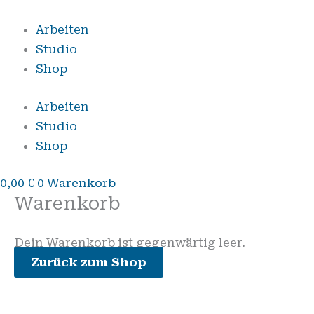
Zum
Inhalt
Arbeiten
springen
Studio
Shop
Arbeiten
Studio
Shop
0,00
€
0
Warenkorb
Warenkorb
Dein Warenkorb ist gegenwärtig leer.
Zurück zum Shop