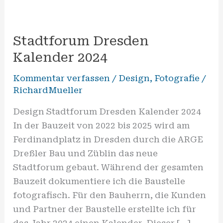
Stadtforum
Dresden
Stadtforum Dresden
Kalender
2024
Kalender 2024
Kommentar verfassen
/
Design
,
Fotografie
/
RichardMueller
Design Stadtforum Dresden Kalender 2024
In der Bauzeit von 2022 bis 2025 wird am
Ferdinandplatz in Dresden durch die ARGE
Dreßler Bau und Züblin das neue
Stadtforum gebaut. Während der gesamten
Bauzeit dokumentiere ich die Baustelle
fotografisch. Für den Bauherrn, die Kunden
und Partner der Baustelle erstellte ich für
das Jahr 2024 einen Kalender. Dieser […]