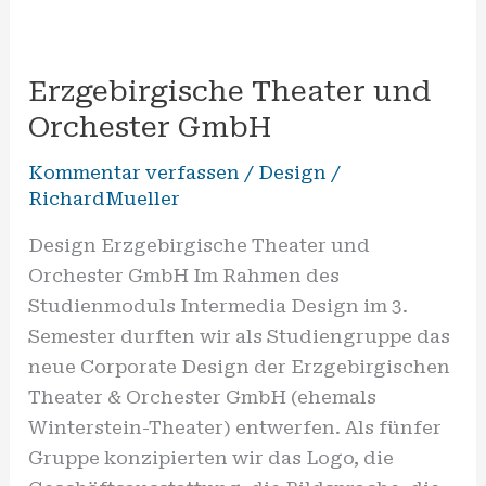
Erzgebirgische
Theater
Erzgebirgische Theater und
und
Orchester
Orchester GmbH
GmbH
Kommentar verfassen
/
Design
/
RichardMueller
Design Erzgebirgische Theater und
Orchester GmbH Im Rahmen des
Studienmoduls Intermedia Design im 3.
Semester durften wir als Studiengruppe das
neue Corporate Design der Erzgebirgischen
Theater & Orchester GmbH (ehemals
Winterstein-Theater) entwerfen. Als fünfer
Gruppe konzipierten wir das Logo, die